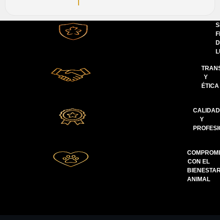
S
F
D
L
TRAN
Y
ÉTICA
CALIDA
Y
PROFESI
COMPROM
CON EL
BIENESTA
ANIMAL