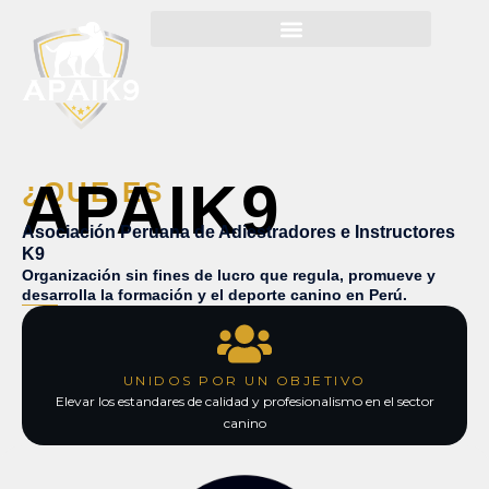
Ir
al
contenido
APAIK9
¿QUE ES
Asociación Peruana de Adiestradores e Instructores
K9
Organización sin fines de lucro que regula, promueve y
desarrolla la formación y el deporte canino en Perú.
UNIDOS POR UN OBJETIVO
Elevar los estandares de calidad y profesionalismo en el sector
canino