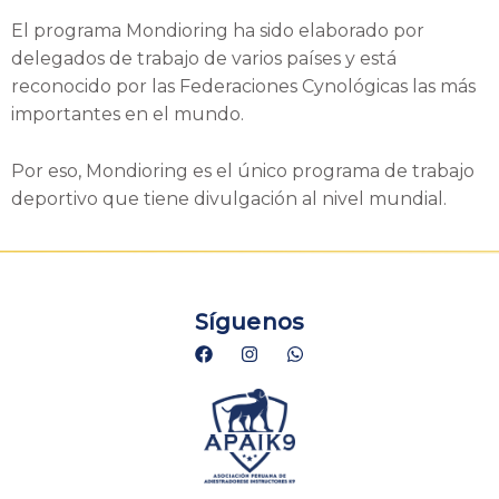
El programa Mondioring ha sido elaborado por
delegados de trabajo de varios países y está
reconocido por las Federaciones Cynológicas las más
importantes en el mundo.
Por eso, Mondioring es el único programa de trabajo
deportivo que tiene divulgación al nivel mundial.
Síguenos
F
I
W
a
n
h
c
s
a
e
t
t
b
a
s
o
g
a
o
r
p
k
a
p
m